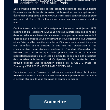
activités de FERRANDI Paris
Les données personnelles le cas échéant collectées ont pour finalité
l'information sur l'offre de formation et la gestion des inscriptions aux
évènements proposés par FERRANDI Paris. Elles sont conservées pour
une durée de 3 ans. Ces informations ne sont pas communiquées à des
tiers.
Conformément à la loi « informatique et libertés » du 6 janvier 1978
modifiée et au Règlement (UE) 2016-679 sur la protection des données,
dans le cadre et les limites de ces textes, vous pouvez exercer votre droit
d'accès aux données vous concernant et vous opposer à leur utilisation
et les faire modifier, rectifier ou effacer. Si vous avez consenti à ce que
vos données soient utilisées à des fins de prospection et de
communication, vous disposez également d’un droit d’opposition, de
limitation ou de retrait que vous pouvez exercer en contactant
rgpd@ferrandi-paris.fr ou, en cas de difficulté, le délégué à la protection
des données à l’adresse : cpdp@cci-paris-idf.fr. En dernier lieu, vous
pouvez déposer une réclamation auprès de la CNIL 3 Place de
Fontenoy - TSA 80715 - 75334 PARIS CEDEX 07 »
En cliquant sur « Envoyer » ci-dessous, vous autorisez l’entreprise
FERRANDI Paris à stocker et traiter les données personnelles soumises
ci-dessus afin qu’elle vous fournisse le contenu demandé.