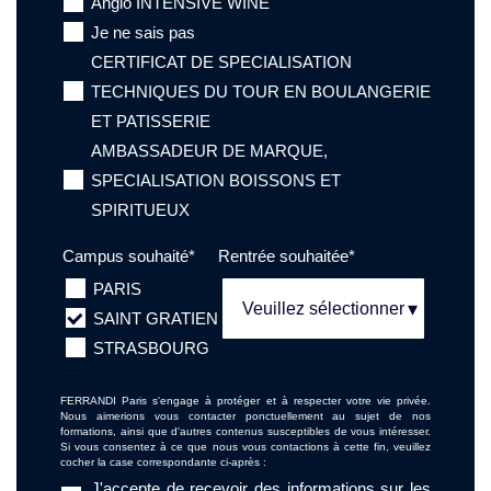
Anglo INTENSIVE WINE
Je ne sais pas
CERTIFICAT DE SPECIALISATION
TECHNIQUES DU TOUR EN BOULANGERIE
ET PATISSERIE
AMBASSADEUR DE MARQUE,
SPECIALISATION BOISSONS ET
SPIRITUEUX
Campus souhaité
*
Rentrée souhaitée
*
PARIS
SAINT GRATIEN
STRASBOURG
FERRANDI Paris s'engage à protéger et à respecter votre vie privée.
Nous aimerions vous contacter ponctuellement au sujet de nos
formations, ainsi que d'autres contenus susceptibles de vous intéresser.
Si vous consentez à ce que nous vous contactions à cette fin, veuillez
cocher la case correspondante ci-après :
J'accepte de recevoir des informations sur les